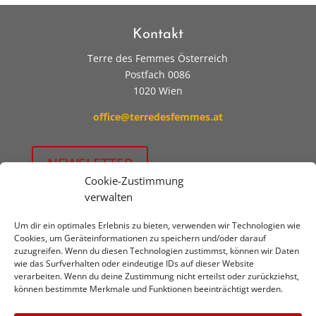
Kontakt
Terre des Femmes Österreich
Postfach 0086
1020 Wien
office@terredesfemmes.at
NEWSLETTER
Cookie-Zustimmung
verwalten
Jetzt unterstützen!
Um dir ein optimales Erlebnis zu bieten, verwenden wir Technologien wie
Wir freuen uns über
SPENDEN
auf:
Cookies, um Geräteinformationen zu speichern und/oder darauf
zuzugreifen. Wenn du diesen Technologien zustimmst, können wir Daten
Erste Bank
wie das Surfverhalten oder eindeutige IDs auf dieser Website
verarbeiten. Wenn du deine Zustimmung nicht erteilst oder zurückziehst,
IBAN: AT93 2011 1844 6148 0700
können bestimmte Merkmale und Funktionen beeinträchtigt werden.
BIC: GIBAATWW