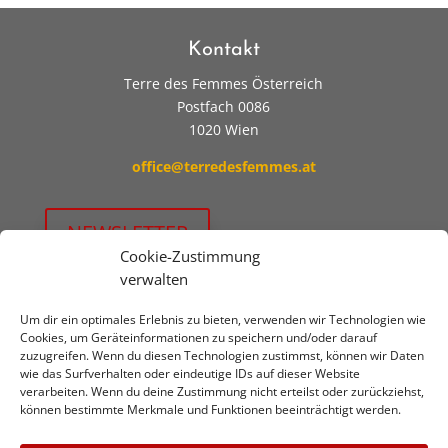
Kontakt
Terre des Femmes Österreich
Postfach 0086
1020 Wien
office@terredesfemmes.at
NEWSLETTER
Cookie-Zustimmung
verwalten
Jetzt unterstützen!
Um dir ein optimales Erlebnis zu bieten, verwenden wir Technologien wie
Wir freuen uns über
SPENDEN
auf:
Cookies, um Geräteinformationen zu speichern und/oder darauf
zuzugreifen. Wenn du diesen Technologien zustimmst, können wir Daten
Erste Bank
wie das Surfverhalten oder eindeutige IDs auf dieser Website
verarbeiten. Wenn du deine Zustimmung nicht erteilst oder zurückziehst,
IBAN: AT93 2011 1844 6148 0700
können bestimmte Merkmale und Funktionen beeinträchtigt werden.
BIC: GIBAATWW