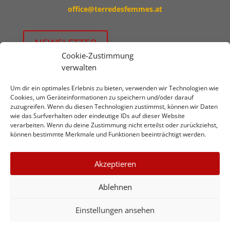
office@terredesfemmes.at
NEWSLETTER
Cookie-Zustimmung
verwalten
Jetzt unterstützen!
Um dir ein optimales Erlebnis zu bieten, verwenden wir Technologien wie
Wir freuen uns über
SPENDEN
auf:
Cookies, um Geräteinformationen zu speichern und/oder darauf
zuzugreifen. Wenn du diesen Technologien zustimmst, können wir Daten
Erste Bank
wie das Surfverhalten oder eindeutige IDs auf dieser Website
verarbeiten. Wenn du deine Zustimmung nicht erteilst oder zurückziehst,
IBAN: AT93 2011 1844 6148 0700
können bestimmte Merkmale und Funktionen beeinträchtigt werden.
BIC: GIBAATWW
Du willst dich aktiv engagieren?
Akzeptieren
Jetzt mitmachen!
Ablehnen
Folge uns:
Einstellungen ansehen