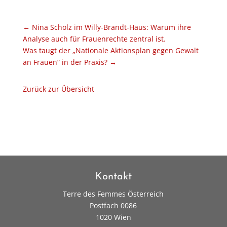
←
Nina Scholz im Willy-Brandt-Haus: Warum ihre
Analyse auch für Frauenrechte zentral ist.
Was taugt der „Nationale Aktionsplan gegen Gewalt
an Frauen“ in der Praxis?
→
Zurück zur Übersicht
Kontakt
Terre des Femmes Österreich
Postfach 0086
1020 Wien