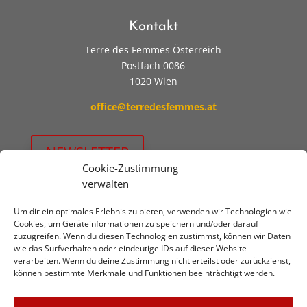
Kontakt
Terre des Femmes Österreich
Postfach 0086
1020 Wien
office@terredesfemmes.at
NEWSLETTER
Cookie-Zustimmung
verwalten
Jetzt unterstützen!
Um dir ein optimales Erlebnis zu bieten, verwenden wir Technologien wie
Wir freuen uns über
SPENDEN
auf:
Cookies, um Geräteinformationen zu speichern und/oder darauf
zuzugreifen. Wenn du diesen Technologien zustimmst, können wir Daten
Erste Bank
wie das Surfverhalten oder eindeutige IDs auf dieser Website
verarbeiten. Wenn du deine Zustimmung nicht erteilst oder zurückziehst,
IBAN: AT93 2011 1844 6148 0700
können bestimmte Merkmale und Funktionen beeinträchtigt werden.
BIC: GIBAATWW
Du willst dich aktiv engagieren?