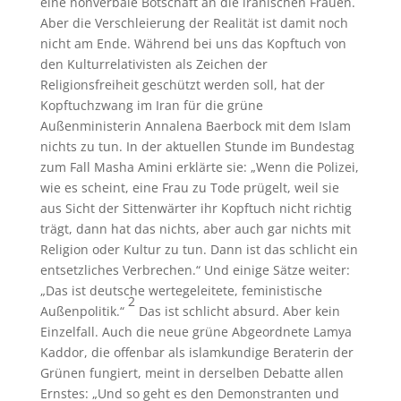
eine nonverbale Botschaft an die iranischen Frauen.
Aber die Verschleierung der Realität ist damit noch
nicht am Ende. Während bei uns das Kopftuch von
den Kulturrelativisten als Zeichen der
Religionsfreiheit geschützt werden soll, hat der
Kopftuchzwang im Iran für die grüne
Außenministerin Annalena Baerbock mit dem Islam
nichts zu tun. In der aktuellen Stunde im Bundestag
zum Fall Masha Amini erklärte sie: „Wenn die Polizei,
wie es scheint, eine Frau zu Tode prügelt, weil sie
aus Sicht der Sittenwärter ihr Kopftuch nicht richtig
trägt, dann hat das nichts, aber auch gar nichts mit
Religion oder Kultur zu tun. Dann ist das schlicht ein
entsetzliches Verbrechen.“ Und einige Sätze weiter:
„Das ist deutsche wertegeleitete, feministische
2
Außenpolitik.“
Das ist schlicht absurd. Aber kein
Einzelfall. Auch die neue grüne Abgeordnete Lamya
Kaddor, die offenbar als islamkundige Beraterin der
Grünen fungiert, meint in derselben Debatte allen
Ernstes: „Und so geht es den Demonstranten und