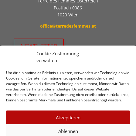
Terre des Femmes Österreich
Postfach 0086
1020 Wien
office@terredesfemmes.at
NEWSLETTER
Cookie-Zustimmung
verwalten
Jetzt unterstützen!
Um dir ein optimales Erlebnis zu bieten, verwenden wir Technologien wie
Wir freuen uns über
SPENDEN
auf:
Cookies, um Geräteinformationen zu speichern und/oder darauf
zuzugreifen. Wenn du diesen Technologien zustimmst, können wir Daten
Erste Bank
wie das Surfverhalten oder eindeutige IDs auf dieser Website
verarbeiten. Wenn du deine Zustimmung nicht erteilst oder zurückziehst,
IBAN: AT93 2011 1844 6148 0700
können bestimmte Merkmale und Funktionen beeinträchtigt werden.
BIC: GIBAATWW
Du willst dich aktiv engagieren?
Akzeptieren
Jetzt mitmachen!
Ablehnen